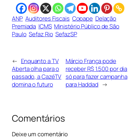
ANP
Auditores Fiscais
Copape
Delação
Premiada
ICMS
Ministério Público de São
Paulo
Sefaz Rio
SefazSP
←
Enquanto a TV
Márcio França pode
Aberta olha para o
receber R$ 1.500 por dia
passado, a CazéTV
só para fazer campanha
domina o futuro
para Haddad
→
Comentários
Deixe um comentário