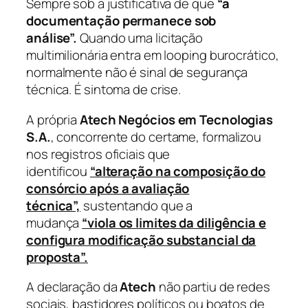
Sempre sob a justificativa de que
“a
documentação permanece sob
análise”.
Quando uma licitação
multimilionária entra em looping burocrático,
normalmente não é sinal de segurança
técnica. É sintoma de crise.
A própria
Atech Negócios em Tecnologias
S.A.
, concorrente do certame, formalizou
nos registros oficiais que
identificou
“alteração na composição do
consórcio após a avaliação
técnica”,
sustentando que a
mudança
“viola os limites da diligência e
configura modificação substancial da
proposta”.
A declaração da
Atech
não partiu de redes
sociais, bastidores políticos ou boatos de