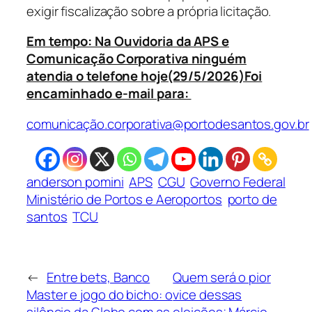
exigir fiscalização sobre a própria licitação.
Em tempo: Na Ouvidoria da APS e
Comunicação Corporativa ninguém
atendia o telefone hoje(29/5/2026)Foi
encaminhado e-mail para:
comunicação.corporativa@portodesantos.gov.br
anderson pomini
APS
CGU
Governo Federal
Ministério de Portos e Aeroportos
porto de
santos
TCU
←
Entre bets, Banco
Quem será o pior
Master e jogo do bicho: o
vice dessas
silêncio da Globo com as
eleições; Márcio