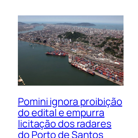
Pomini ignora proibição
do edital e empurra
licitação dos radares
do Porto de Santos