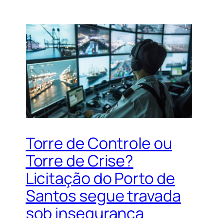
Torre de Controle ou
Torre de Crise?
Licitação do Porto de
Santos segue travada
sob insegurança