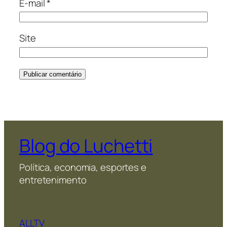
E-mail
*
Site
Blog do Luchetti
Política, economia, esportes e
entretenimento
ALLTV