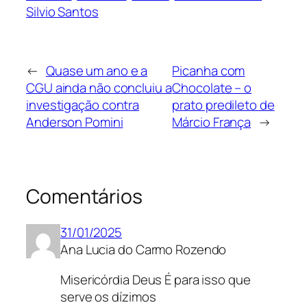
Silvio Santos
←
Quase um ano e a
Picanha com
CGU ainda não concluiu a
Chocolate – o
investigação contra
prato predileto de
Anderson Pomini
Márcio França
→
Comentários
31/01/2025
Ana Lucia do Carmo Rozendo
Misericórdia Deus É para isso que
serve os dízimos