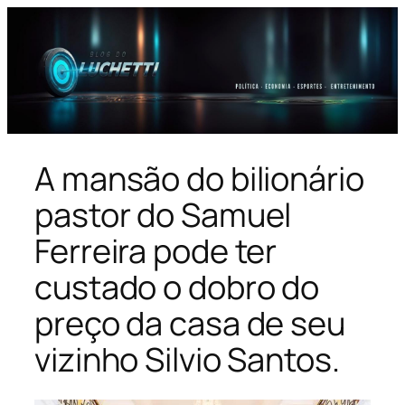
Pular
para
o
conteúdo
A mansão do bilionário
pastor do Samuel
Ferreira pode ter
custado o dobro do
preço da casa de seu
vizinho Silvio Santos.