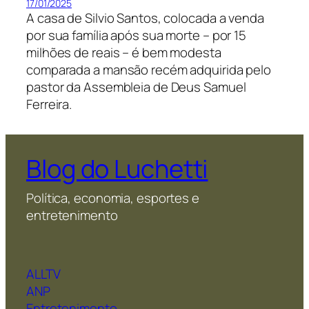
17/01/2025
A casa de Silvio Santos, colocada a venda
por sua família após sua morte – por 15
milhões de reais – é bem modesta
comparada a mansão recém adquirida pelo
pastor da Assembleia de Deus Samuel
Ferreira.
Blog do Luchetti
Política, economia, esportes e
entretenimento
ALLTV
ANP
Entretenimento