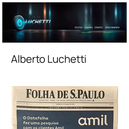
Pular
para
o
conteúdo
Alberto Luchetti