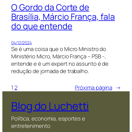
O Gordo da Corte de
Brasília, Márcio França, fala
do que entende
04/12/2024
Se é uma coisa que o Micro Ministro do
Ministério Micro, Márcio França – PSB -,
entende e é um expert no assunto é de
redução de jornada de trabalho.
1
2
Próxima página
→
Blog do Luchetti
Política, economia, esportes e
entretenimento