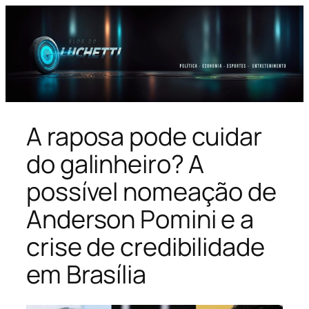
Pular
para
o
conteúdo
A raposa pode cuidar
do galinheiro? A
possível nomeação de
Anderson Pomini e a
crise de credibilidade
em Brasília