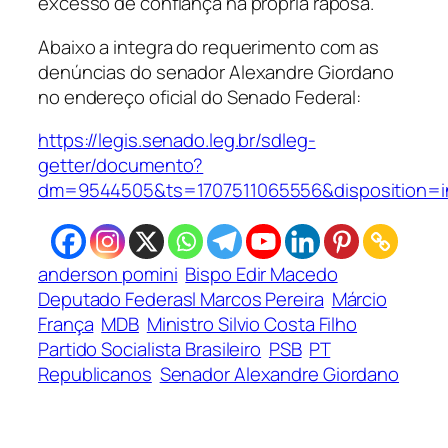
excesso de confiança na própria raposa.
Abaixo a integra do requerimento com as
denúncias do senador Alexandre Giordano
no endereço oficial do Senado Federal:
https://legis.senado.leg.br/sdleg-
getter/documento?
dm=9544505&ts=1707511065556&disposition=in
anderson pomini
Bispo Edir Macedo
Deputado Federasl Marcos Pereira
Márcio
França
MDB
Ministro Silvio Costa Filho
Partido Socialista Brasileiro
PSB
PT
Republicanos
Senador Alexandre Giordano