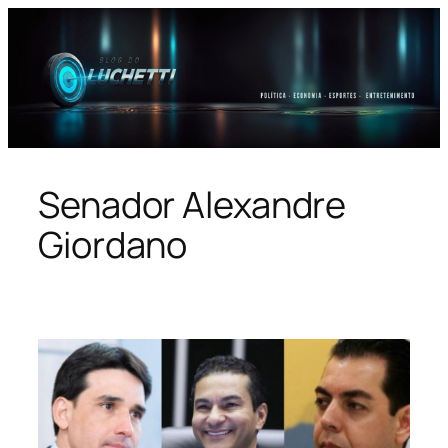
Pular
para
o
conteúdo
Senador Alexandre
Giordano