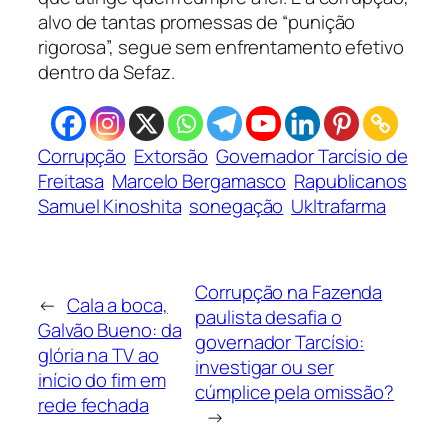
alvo de tantas promessas de “punição
rigorosa”, segue sem enfrentamento efetivo
dentro da Sefaz.
Corrupção
Extorsão
Governador Tarcísio de
Freitasa
Marcelo Bergamasco
Rapublicanos
Samuel Kinoshita
sonegação
Ukltrafarma
Corrupção na Fazenda
←
Cala a boca,
paulista desafia o
Galvão Bueno: da
governador Tarcísio:
glória na TV ao
investigar ou ser
início do fim em
cúmplice pela omissão?
rede fechada
→