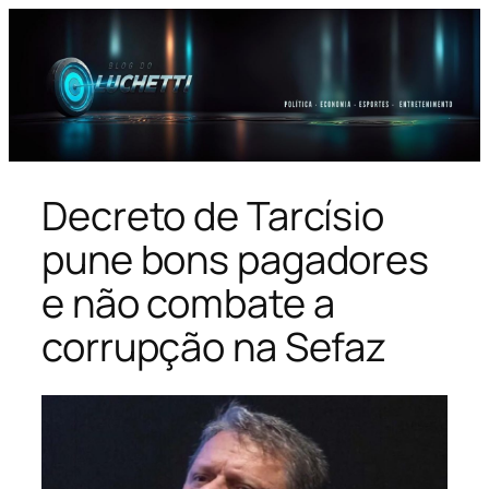
Pular
para
o
conteúdo
Decreto de Tarcísio
pune bons pagadores
e não combate a
corrupção na Sefaz