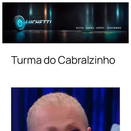
Pular
para
o
conteúdo
Turma do Cabralzinho