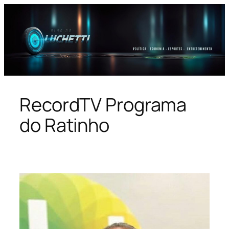
Pular
para
o
conteúdo
RecordTV Programa
do Ratinho