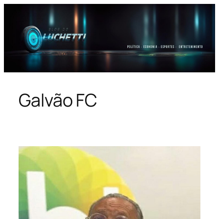
Pular
para
o
conteúdo
Galvão FC