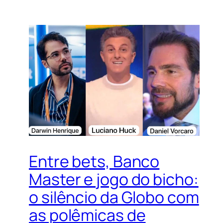
Entre bets, Banco
Master e jogo do bicho:
o silêncio da Globo com
as polêmicas de