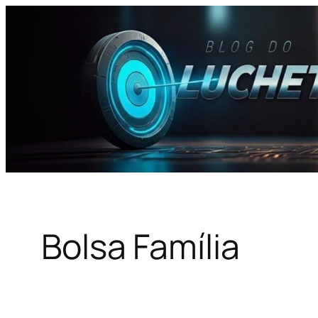
Pular
para
o
conteúdo
Bolsa Família