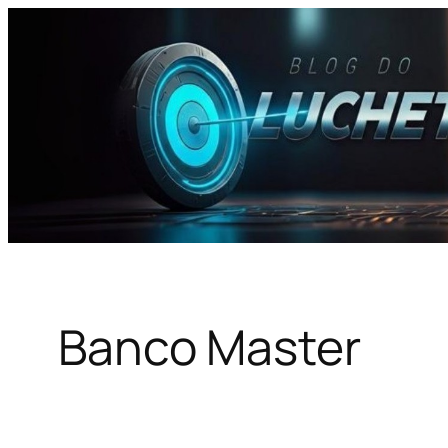
Pular
para
o
conteúdo
Banco Master