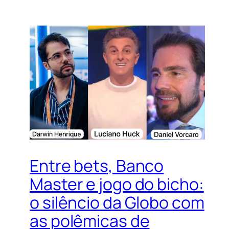
Entre bets, Banco
Master e jogo do bicho:
o silêncio da Globo com
as polêmicas de