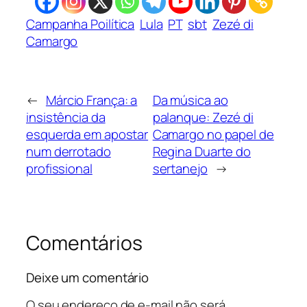
Campanha Poilítica
Lula
PT
sbt
Zezé di
Camargo
←
Márcio França: a
Da música ao
insistência da
palanque: Zezé di
esquerda em apostar
Camargo no papel de
num derrotado
Regina Duarte do
profissional
sertanejo
→
Comentários
Deixe um comentário
O seu endereço de e-mail não será