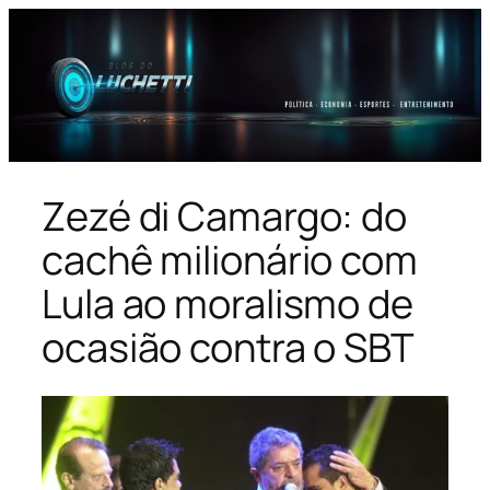
Pular
para
o
conteúdo
Zezé di Camargo: do
cachê milionário com
Lula ao moralismo de
ocasião contra o SBT