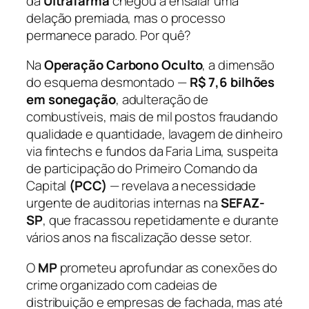
da
Ultrafarma
chegou a ensaiar uma
delação premiada, mas o processo
permanece parado. Por quê?
Na
Operação Carbono Oculto
, a dimensão
do esquema desmontado —
R$ 7,6 bilhões
em sonegação
, adulteração de
combustíveis, mais de mil postos fraudando
qualidade e quantidade, lavagem de dinheiro
via fintechs e fundos da Faria Lima, suspeita
de participação do Primeiro Comando da
Capital
(PCC)
— revelava a necessidade
urgente de auditorias internas na
SEFAZ-
SP
, que fracassou repetidamente e durante
vários anos na fiscalização desse setor.
O
MP
prometeu aprofundar as conexões do
crime organizado com cadeias de
distribuição e empresas de fachada, mas até