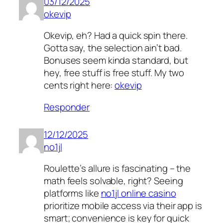
03/12/2025
okevip
Okevip, eh? Had a quick spin there.
Gotta say, the selection ain’t bad.
Bonuses seem kinda standard, but
hey, free stuff is free stuff. My two
cents right here:
okevip
Responder
12/12/2025
no1jl
Roulette’s allure is fascinating – the
math feels solvable, right? Seeing
platforms like
no1jl online casino
prioritize mobile access via their app is
smart; convenience is key for quick