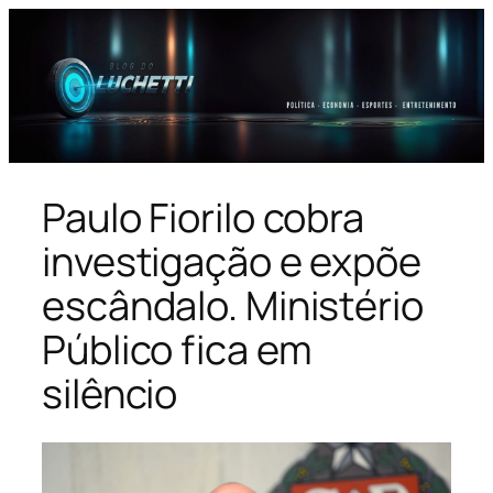
Pular
para
o
conteúdo
Paulo Fiorilo cobra
investigação e expõe
escândalo. Ministério
Público fica em
silêncio