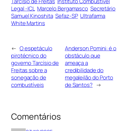
Tarcísio de Freitas
Instituto Combustível
Legal -ICL
Marcelo Bergamasco
Secretário
Samuel Kinoshita
Sefaz-SP
Ultrafarma
White Martins
←
O espetáculo
Anderson Pomini: é o
pirotécnico do
obstáculo que
governo Tarcísio de
ameaça a
Freitas sobre a
credibilidade do
sonegação de
megaleilão do Porto
combustíveis
de Santos?
→
Comentários