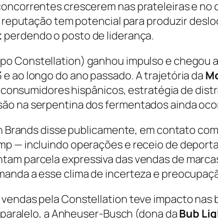
oncorrentes crescerem nas prateleiras e no c
de reputação tem potencial para produzir des
t
perdendo o posto de liderança.
po Constellation) ganhou impulso e chegou a 
e ao longo do ano passado. A trajetória da
M
 a consumidores hispânicos, estratégia de dist
ão na serpentina dos fermentados ainda oco
ion Brands disse publicamente, em contato co
mp — incluindo operações e receio de deporta
ntam parcela expressiva das vendas de marc
manda a esse clima de incerteza e preocupaç
 vendas pela Constellation teve impacto nas
m paralelo, a Anheuser-Busch (dona da
Bub
Lig