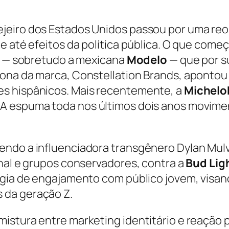
jeiro dos Estados Unidos passou por uma reo
 e até efeitos da política pública. O que com
is — sobretudo a mexicana
Modelo
— que por s
ona da marca, Constellation Brands, apontou
es hispânicos. Mais recentemente, a
Michelo
A espuma toda nos últimos dois anos movime
vendo a influenciadora transgênero Dylan Mu
onal e grupos conservadores, contra a
Bud Lig
égia de engajamento com público jovem, visand
 da geração Z.
stura entre marketing identitário e reação pol