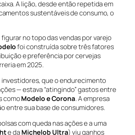
aixa. A lição, desde então repetida em
locamentos sustentáveis de consumo, o
figurar no topo das vendas por varejo
odelo
foi construída sobre três fatores
ribuição e preferência por cervejas
rreria em 2025.
m investidores, que o endurecimento
ções — estava “atingindo” gastos entre
as como
Modelo e Corona
. A empresa
ão entre sua base de consumidores.
 bolsas com queda nas ações e a uma
ht
e da
Michelob
Ultra
) viu ganhos