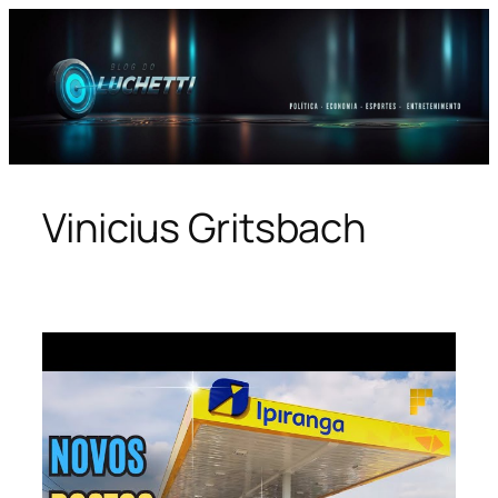
Pular
para
o
conteúdo
Vinicius Gritsbach