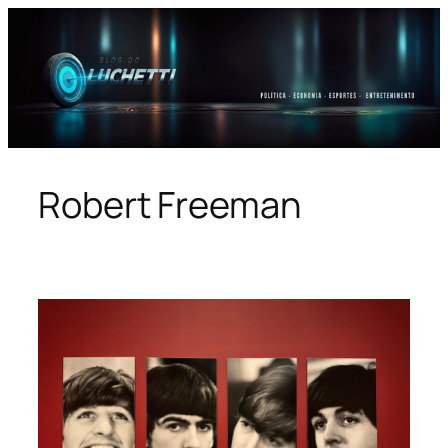
Pular
para
o
conteúdo
Robert Freeman