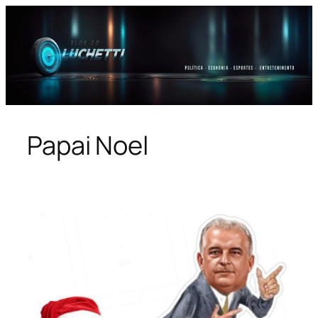
Pular
para
o
conteúdo
Papai Noel