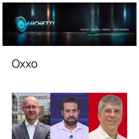
Pular
para
o
conteúdo
Oxxo