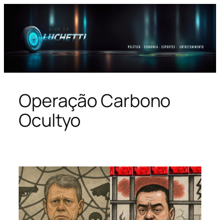
Pular
para
o
conteúdo
Operação Carbono
Ocultyo