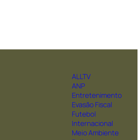
ALLTV
ANP
Entretenimento
Evasão Fiscal
Futebol
Internacional
Meio Ambiente