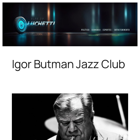
Pular
para
o
conteúdo
Igor Butman Jazz Club