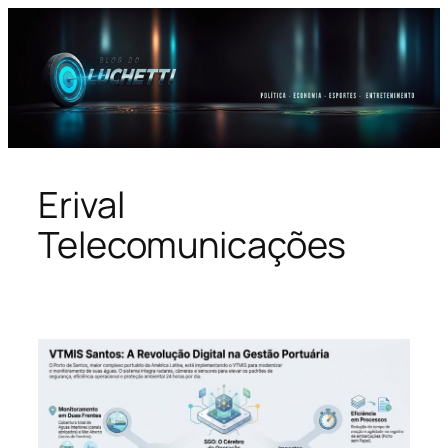
Pular
para
o
conteúdo
Erival
Telecomunicações