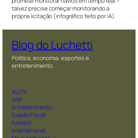
promete monitorar navios em tempo real –
talvez precise começar monitorando a
própria licitação (infográfico feito por IA)
Blog do Luchetti
Política, economia, esportes e
entretenimento
ALLTV
ANP
Entretenimento
Evasão Fiscal
Futebol
Internacional
Meio Ambiente