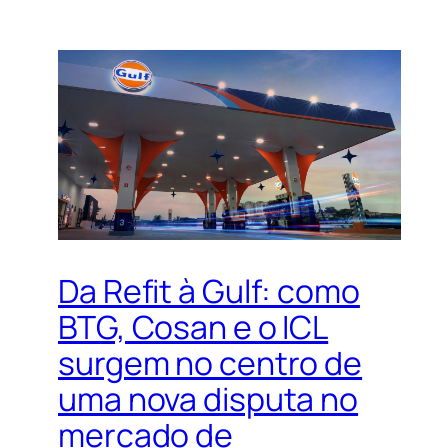
Da Refit à Gulf: como
BTG, Cosan e o ICL
surgem no centro de
uma nova disputa no
mercado de