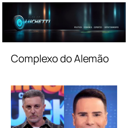
Pular
para
o
conteúdo
Complexo do Alemão