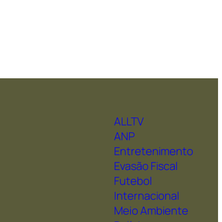
ALLTV
ANP
Entretenimento
Evasão Fiscal
Futebol
Internacional
Meio Ambiente