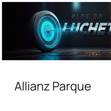
Pular
para
o
conteúdo
Allianz Parque