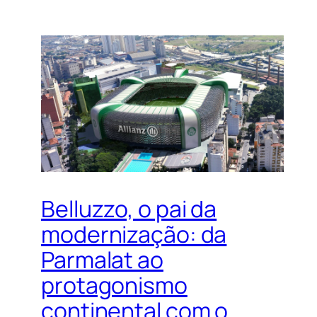
Belluzzo, o pai da
modernização: da
Parmalat ao
protagonismo
continental com o