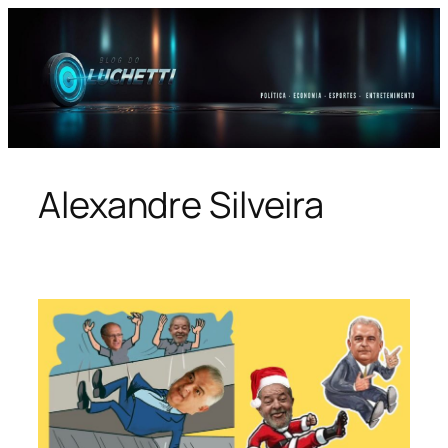
Pular
para
o
conteúdo
Alexandre Silveira